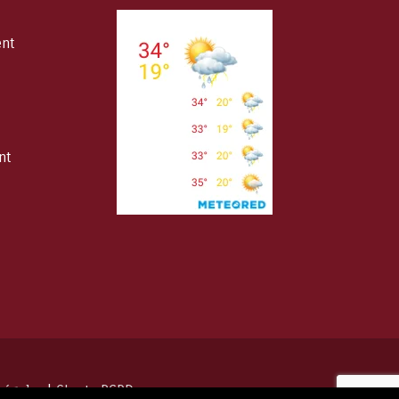
ent
nt
Légales
|
Charte RGPD