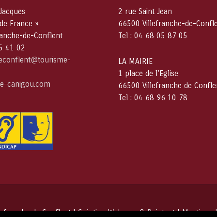
 Jacques
2 rue Saint Jean
 de France »
66500 Villefranche-de-Confl
ranche-de-Conflent
Tel : 04 68 05 87 05
05 41 02
deconflent@tourisme-
LA MAIRIE
1 place de l’Eglise
e-canigou.com
66500 Villefranche de Confle
Tel : 04 68 96 10 78
llefranche de Conflent
| Création
Webness
&
Pointnet
|
Mentions 