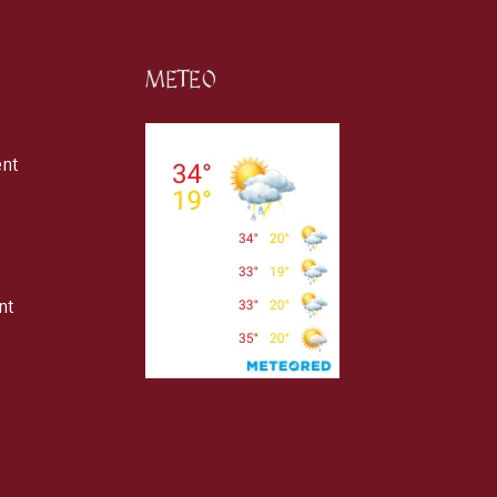
METEO
ent
nt