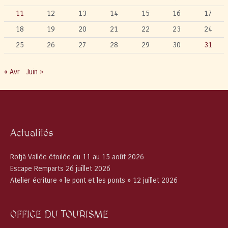
11
12
13
14
15
16
17
18
19
20
21
22
23
24
25
26
27
28
29
30
31
« Avr
Juin »
Actualités
Rotjà Vallée étoilée du 11 au 15 août 2026
Escape Remparts 26 juillet 2026
Atelier écriture « le pont et les ponts » 12 juillet 2026
OFFICE DU TOURISME