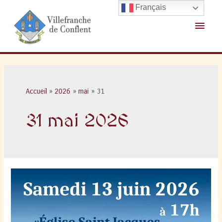
Aller
Français
au
Menu
contenu
princ
Accueil
2026
mai
31
31 mai 2026