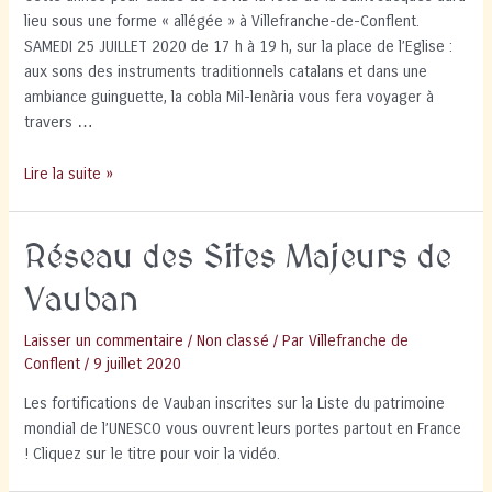
lieu sous une forme « allégée » à Villefranche-de-Conflent.
SAMEDI 25 JUILLET 2020 de 17 h à 19 h, sur la place de l’Eglise :
aux sons des instruments traditionnels catalans et dans une
ambiance guinguette, la cobla Mil-lenària vous fera voyager à
travers …
Cobla
Lire la suite »
Mil.lenària
Samedi
Réseau des Sites Majeurs de
25
Juillet
Vauban
Laisser un commentaire
/
Non classé
/ Par
Villefranche de
Conflent
/
9 juillet 2020
Les fortifications de Vauban inscrites sur la Liste du patrimoine
mondial de l’UNESCO vous ouvrent leurs portes partout en France
! Cliquez sur le titre pour voir la vidéo.