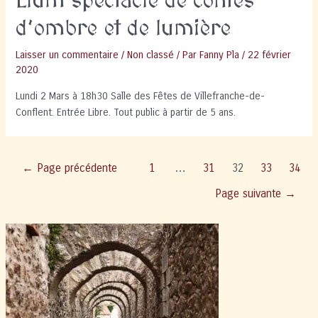
Llum spectacle de contes
d’ombre et de lumière
Laisser un commentaire
/
Non classé
/ Par
Fanny Pla
/
22 février
2020
Lundi 2 Mars à 18h30 Salle des Fêtes de Villefranche-de-
Conflent. Entrée Libre. Tout public à partir de 5 ans.
Pagination
←
Page précédente
1
…
31
32
33
34
des
Page suivante
→
publications