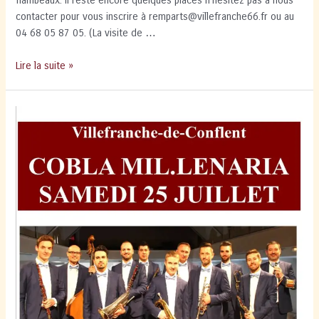
flambeaux. Il reste encore quelques places n’hésitez pas à nous
contacter pour vous inscrire à remparts@villefranche66.fr ou au
04 68 05 87 05. (La visite de …
Visite
Lire la suite »
aux
Flambeaux
Mardi
28
Juillet
à
21h