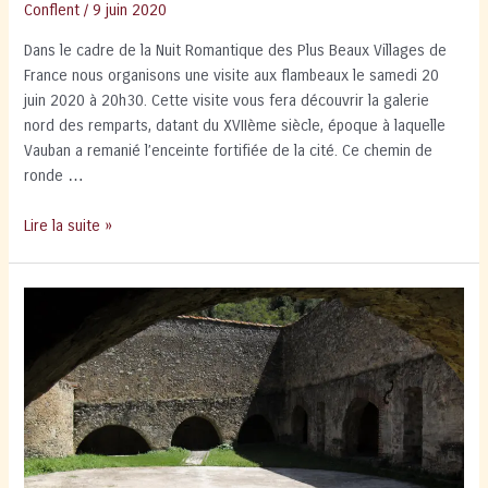
Conflent
/
9 juin 2020
Dans le cadre de la Nuit Romantique des Plus Beaux Villages de
France nous organisons une visite aux flambeaux le samedi 20
juin 2020 à 20h30. Cette visite vous fera découvrir la galerie
nord des remparts, datant du XVIIème siècle, époque à laquelle
Vauban a remanié l’enceinte fortifiée de la cité. Ce chemin de
ronde …
Visite
Lire la suite »
aux
flambeaux
Nuit
Romantique
Plus
Beaux
Villages
de
France