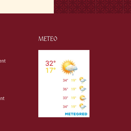
METEO
ent
ent