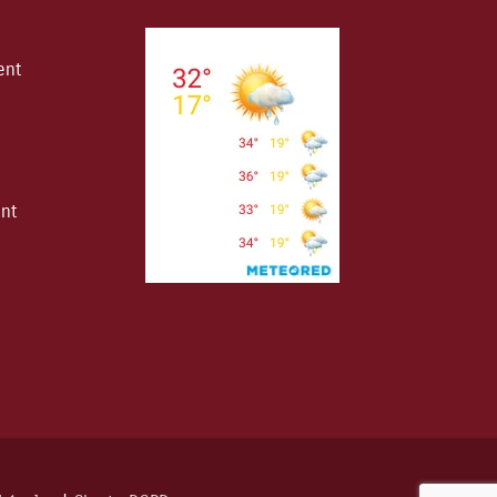
ent
ent