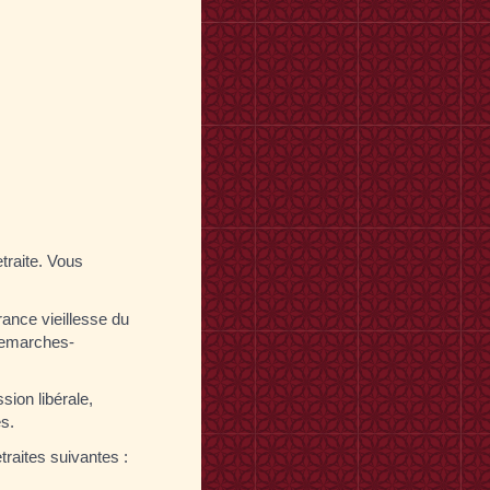
traite. Vous
rance vieillesse du
/demarches-
sion libérale,
es.
traites suivantes :