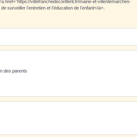
<a href="https://villefranchedeconflent.fr/mairie-et-ville/demarches-
e surveiller l'entretien et l'éducation de l'enfant</a>.
on des parents