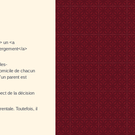
a> un <a
ébergement</a>
les-
domicile de chacun
u'un parent est
ect de la décision
entale. Toutefois, il