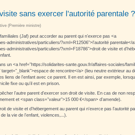
visite sans exercer l'autorité parentale ?
ative (Première ministre)
es familiales (Jaf) peut accorder au parent qui n'exerce pas <a
rches-administratives/particuliers/?xml=R12506">l'autorité parentale</
rches-administratives/particuliers/?xml=F18786">droit de visite et d'h
nfant.
ans un <a href="https://solidarites-sante.gouv.fr/affaires-sociales/famil
" target="_blank">espace de rencontre</a> (lieu neutre extérieur au 
s liens de l'enfant avec ce parent. Il en est ainsi, par exemple, lorsq
ile fixe ou qu'il est en prison.
pêcher l'autre parent d'exercer son droit de visite. En cas de non resp
isonnement et <span class="valeur">15 000 €</span> d'amende).
 droit de visite et d'hébergement au parent qui n'exerce pas l'autorité par
 la vie de l'enfant, violences,...).