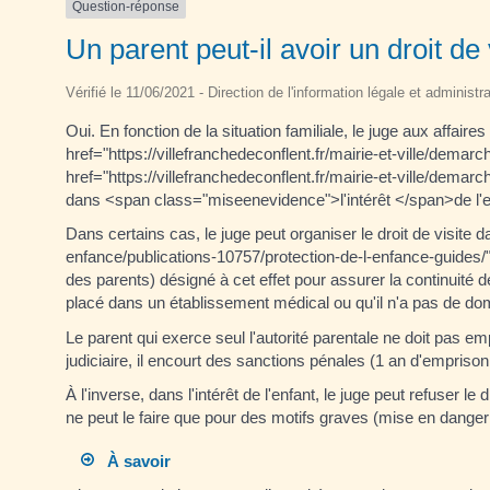
Question-réponse
Un parent peut-il avoir un droit de 
Vérifié le 11/06/2021 - Direction de l'information légale et administr
Oui. En fonction de la situation familiale, le juge aux affair
href="https://villefranchedeconflent.fr/mairie-et-ville/dema
href="https://villefranchedeconflent.fr/mairie-et-ville/dema
dans <span class="miseenevidence">l'intérêt </span>de l'e
Dans certains cas, le juge peut organiser le droit de visite d
enfance/publications-10757/protection-de-l-enfance-guides/
des parents) désigné à cet effet pour assurer la continuité de
placé dans un établissement médical ou qu'il n'a pas de domic
Le parent qui exerce seul l'autorité parentale ne doit pas em
judiciaire, il encourt des sanctions pénales (1 an d'empr
À l'inverse, dans l'intérêt de l'enfant, le juge peut refuser le
ne peut le faire que pour des motifs graves (mise en danger de
À savoir