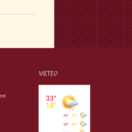
METEO
ent