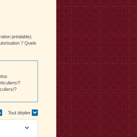
ation préalable).
utorisation ? Quels
efus
ticuliers/?
culiers/?
Tout déplier