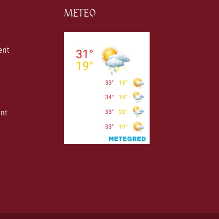
METEO
ent
ent