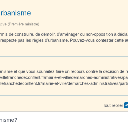
'urbanisme
ative (Première ministre)
ermis de construire, de démolir, d'aménager ou non-opposition à déclar
e respecte pas les règles d'urbanisme. Pouvez-vous contester cette a
banisme et que vous souhaitez faire un recours contre la décision de r
//villefranchedeconflent.fr/mairie-et-ville/demarches-administratives/par
efranchedeconflent.fr/mairie-et-ville/demarches-administratives/parti
Tout replier
anisme?