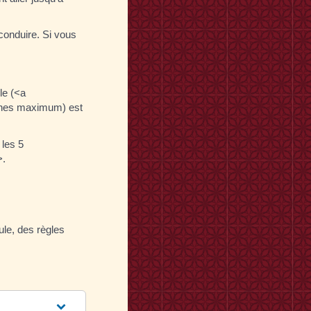
conduire. Si vous
le (<a
onnes maximum) est
 les 5
>.
ule, des règles