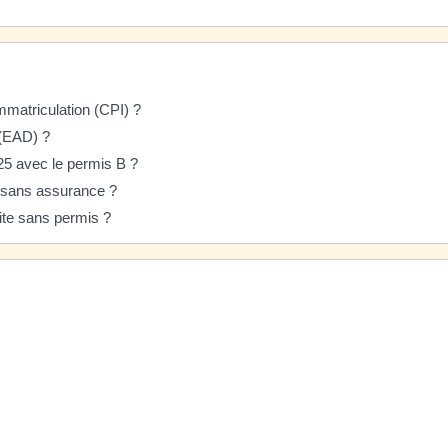
immatriculation (CPI) ?
 (EAD) ?
25 avec le permis B ?
e sans assurance ?
uite sans permis ?