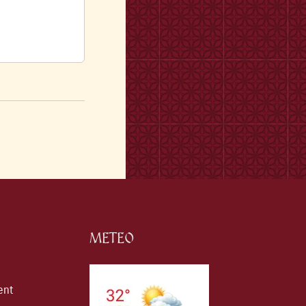
METEO
ent