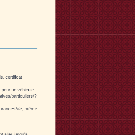
 certificat
 pour un véhicule
tives/particuliers/?
assurance</a>, même
t aller jusqu'à