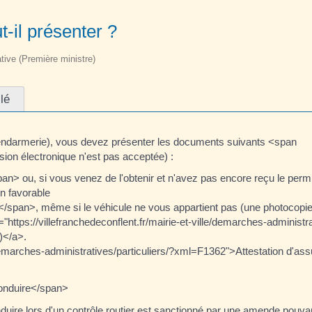
t-il présenter ?
ative (Première ministre)
lé
e, gendarmerie), vous devez présenter les documents suivants <span
on électronique n'est pas acceptée) :
ou, si vous venez de l'obtenir et n'avez pas encore reçu le permis,
n favorable
/span>, même si le véhicule ne vous appartient pas (une photocopie
"https://villefranchedeconflent.fr/mairie-et-ville/demarches-administra
)</a>.
le/demarches-administratives/particuliers/?xml=F1362">Attestation d'
onduire</span>
nduire lors d'un contrôle routier est sanctionné par une amende pouvan