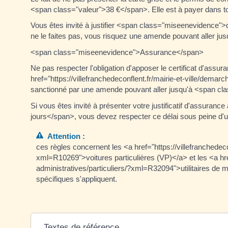
<span class="valeur">38 €</span>. Elle est à payer dans t
Vous êtes invité à justifier <span class="miseenevidence">d
ne le faites pas, vous risquez une amende pouvant aller j
<span class="miseenevidence">Assurance</span>
Ne pas respecter l'obligation d'apposer le certificat d'ass
href="https://villefranchedeconflent.fr/mairie-et-ville/de
sanctionné par une amende pouvant aller jusqu'à <span cl
Si vous êtes invité à présenter votre justificatif d'assura
jours</span>, vous devez respecter ce délai sous peine d'
Attention :
ces règles concernent les <a href="https://villefranchedeco
xml=R10269">voitures particulières (VP)</a> et les <a href
administratives/particuliers/?xml=R32094">utilitaires de 
spécifiques s'appliquent.
Textes de référence