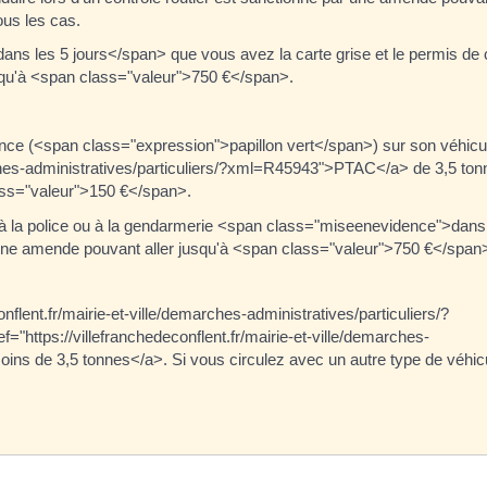
ous les cas.
ans les 5 jours</span> que vous avez la carte grise et le permis de 
usqu'à <span class="valeur">750 €</span>.
urance (<span class="expression">papillon vert</span>) sur son véhicu
marches-administratives/particuliers/?xml=R45943">PTAC</a> de 3,5 t
ass="valeur">150 €</span>.
nce à la police ou à la gendarmerie <span class="miseenevidence">dans
une amende pouvant aller jusqu'à <span class="valeur">750 €</span
nflent.fr/mairie-et-ville/demarches-administratives/particuliers/?
="https://villefranchedeconflent.fr/mairie-et-ville/demarches-
moins de 3,5 tonnes</a>. Si vous circulez avec un autre type de véhic