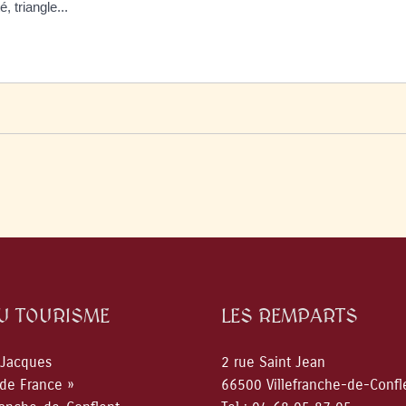
, triangle...
DU TOURISME
LES REMPARTS
 Jacques
2 rue Saint Jean
 de France »
66500 Villefranche-de-Confl