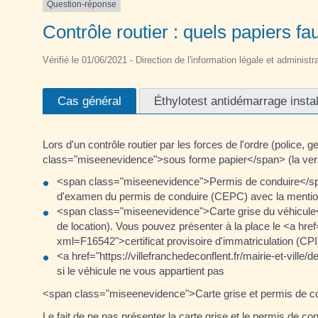
Question-réponse
Contrôle routier : quels papiers fau
Vérifié le 01/06/2021 - Direction de l'information légale et administr
Cas général
Éthylotest antidémarrage instal
Lors d'un contrôle routier par les forces de l'ordre (polic
class="miseenevidence">sous forme papier</span> (la versi
<span class="miseenevidence">Permis de conduire</span> 
d'examen du permis de conduire (CEPC) avec la mentio
<span class="miseenevidence">Carte grise du véhicule<
de location). Vous pouvez présenter à la place le <a href=
xml=F16542">certificat provisoire d'immatriculation (CPI
<a href="https://villefranchedeconflent.fr/mairie-et-vil
si le véhicule ne vous appartient pas
<span class="miseenevidence">Carte grise et permis de c
Le fait de ne pas présenter la carte grise et le permis de co