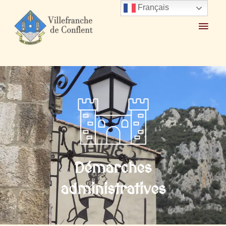
Accueil
Mairie et Ville
Démarches administratives
Particuliers
Français
Démarches
administratives