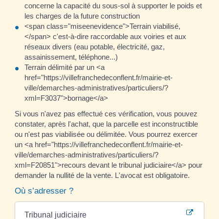
concerne la capacité du sous-sol à supporter le poids et
les charges de la future construction
<span class="miseenevidence">Terrain viabilisé,
</span> c'est-à-dire raccordable aux voiries et aux
réseaux divers (eau potable, électricité, gaz,
assainissement, téléphone...)
Terrain délimité par un <a
href="https://villefranchedeconflent.fr/mairie-et-
ville/demarches-administratives/particuliers/?
xml=F3037">bornage</a>
Si vous n'avez pas effectué ces vérification, vous pouvez
constater, après l'achat, que la parcelle est inconstructible
ou n'est pas viabilisée ou délimitée. Vous pourrez exercer
un <a href="https://villefranchedeconflent.fr/mairie-et-
ville/demarches-administratives/particuliers/?
xml=F20851">recours devant le tribunal judiciaire</a> pour
demander la nullité de la vente. L'avocat est obligatoire.
Où s’adresser ?
Tribunal judiciaire