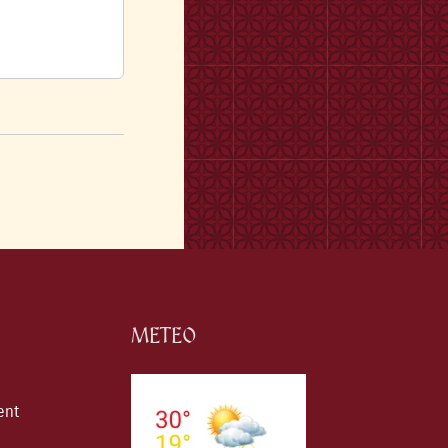
METEO
ent