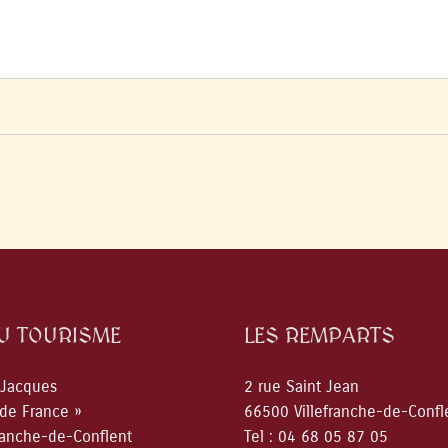
DU TOURISME
LES REMPARTS
 Jacques
2 rue Saint Jean
 de France »
66500 Villefranche-de-Confl
ranche-de-Conflent
Tel : 04 68 05 87 05