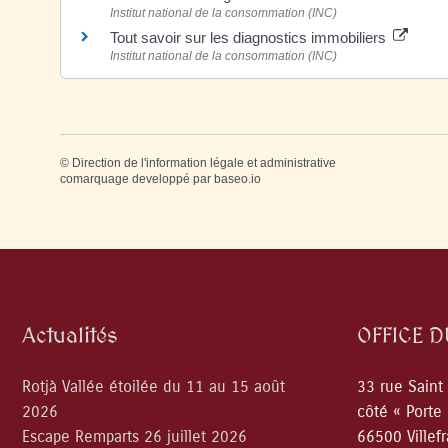
Institut national de la consommation (INC)
Tout savoir sur les diagnostics immobiliers
Institut national de la consommation (INC)
©
Direction de l'information légale et administrative
comarquage developpé par
baseo.io
Actualités
OFFICE 
Rotjà Vallée étoilée du 11 au 15 août
33 rue Saint
2026
côté « Porte
Escape Remparts 26 juillet 2026
66500 Villef