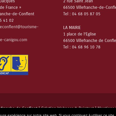
 Jacques
2 rue Saint Jean
 de France »
66500 Villefranche-de-Confl
ranche-de-Conflent
Tel : 04 68 05 87 05
05 41 02
deconflent@tourisme-
LA MAIRIE
1 place de l’Eglise
e-canigou.com
66500 Villefranche de Confl
Tel : 04 68 96 10 78
lefranche de Conflent
| Création
Webness
&
Pointnet
|
Mentions 
leure expérience sur notre site web. Si vous continuez à utiliser ce sit