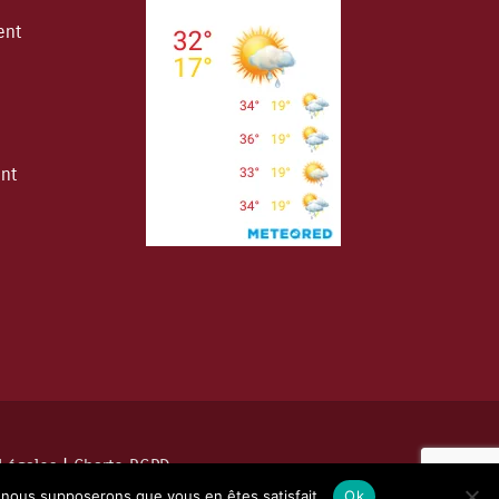
ent
ent
Légales
|
Charte RGPD
e, nous supposerons que vous en êtes satisfait.
Ok