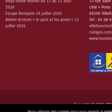
Rotjà Vallée étoilée du 11 au 15 août
33 rue Saint
2026
côté « Porte
Escape Remparts 26 juillet 2026
66500 Villef
Atelier écriture « le pont et les ponts » 12
Tel : 04 68 
juillet 2026
villefranche
canigou.com
www.tourism
Copyright © 2026
Vil
Nous utilisons des cookies pour vous garantir la meil