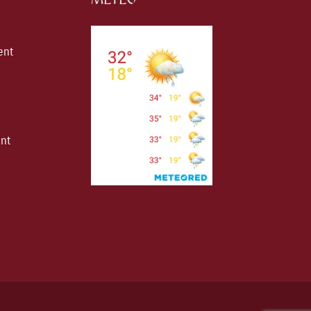
ent
ent