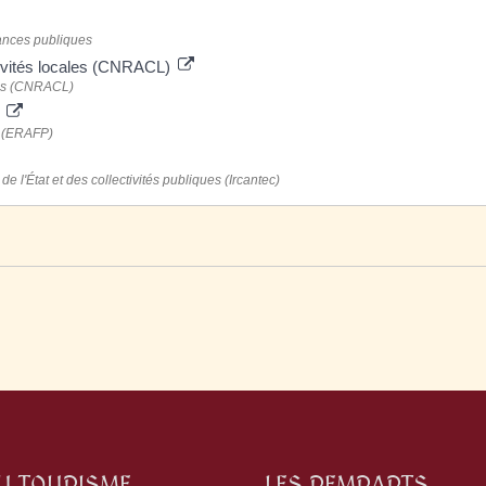
nances publiques
ctivités locales (CNRACL)
ales (CNRACL)
)
e (ERAFP)
de l'État et des collectivités publiques (Ircantec)
DU TOURISME
LES REMPARTS