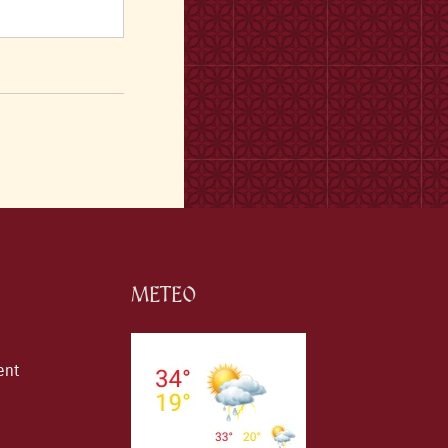
METEO
ent