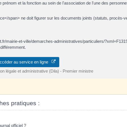
le prénom et la fonction au sein de l'association de l'une des person
/span> ne doit figurer sur les documents joints (statuts, procès-v
nt.fr/mairie-et-ville/demarches-administratives/particuliers/?xml=F13
e différemment.
ccéder au service en ligne
ion légale et administrative (Dila) - Premier ministre
ches pratiques :
rnal officiel ?