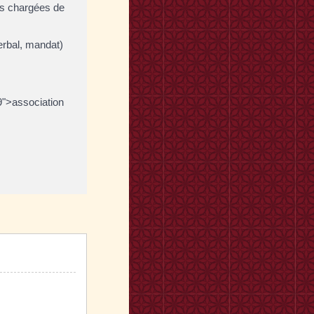
nes chargées de
erbal, mandat)
19">association