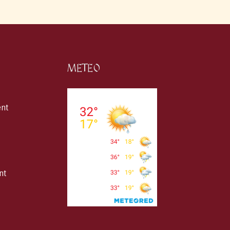
METEO
ent
nt