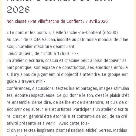
2026
Non classé
/ Par
Villefranche de Conflent
/
7 avril 2026
« Le pont et les ponts », à Villefranche-de-Conflent (66500).
Au cœur de la cité Vauban, inscrite au patrimoine mondial de l’Une
sco, un atelier d’écriture déambulant.
Jeudi 30 avril, de 14h30 à 17h30. • • •
En atelier d’écriture, chacun et chacune peut à loisir découvrir sa
part poétique, son espace de construction, ses émotions enfouie
s. Il n’y a pas de jugement, ni d’objectif à atteindre. Le groupe est
guidé à travers mini-
conférences, discussions, textes lus et partagés, images stimulan
tes, écoute respectueuse. Ce qui donne le ton, c’est le plaisir d’êt
re ensemble, de se dire, de se lire et de s’entendre, et puis de d
écouvrir des auteur·e·s et artistes. Participer à un atelier d’écritu
re, c’est en général être étonné·e et content·e de soi, de sa cré
ativité présente et à venir. Avec cette fois-
ci divers textes inspirants d’Ismaïl Kadaré, Michel Serres, Mathias