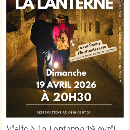
15h
Visite à La Lanterne 19 avril