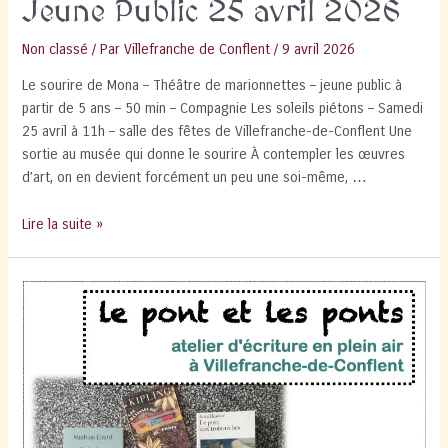
Jeune Public 25 avril 2026
Non classé
/ Par
Villefranche de Conflent
/
9 avril 2026
Le sourire de Mona – Théâtre de marionnettes – jeune public à
partir de 5 ans – 50 min – Compagnie Les soleils piétons – Samedi
25 avril à 11h – salle des fêtes de Villefranche-de-Conflent Une
sortie au musée qui donne le sourire À contempler les œuvres
d’art, on en devient forcément un peu une soi-même, …
Le
Lire la suite »
Sourire
de
Mona,
théâtre
Jeune
Public
25
avril
2026