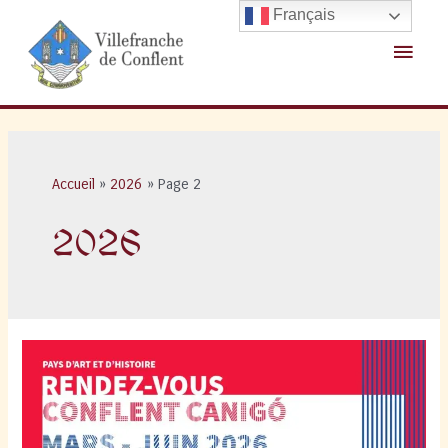
Aller
Français
au
Menu
contenu
princ
Accueil
2026
Page 2
2026