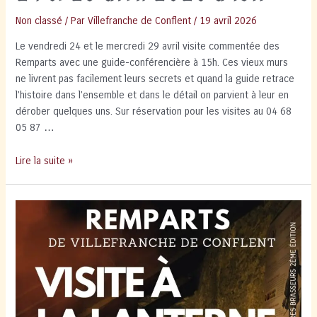
Non classé
/ Par
Villefranche de Conflent
/
19 avril 2026
Le vendredi 24 et le mercredi 29 avril visite commentée des
Remparts avec une guide-conférencière à 15h. Ces vieux murs
ne livrent pas facilement leurs secrets et quand la guide retrace
l’histoire dans l’ensemble et dans le détail on parvient à leur en
dérober quelques uns. Sur réservation pour les visites au 04 68
05 87 …
Visite
Lire la suite »
Guidée
des
Remparts
24
et
29
avril
2026
à