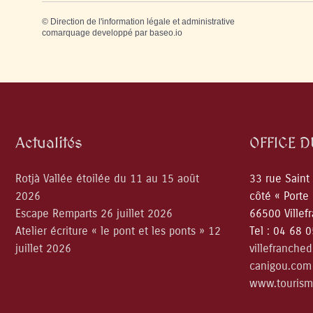
©
Direction de l'information légale et administrative
comarquage developpé par
baseo.io
Actualités
OFFICE 
Rotjà Vallée étoilée du 11 au 15 août
33 rue Saint
2026
côté « Porte
Escape Remparts 26 juillet 2026
66500 Villef
Atelier écriture « le pont et les ponts » 12
Tel : 04 68 
juillet 2026
villefranche
canigou.com
www.tourism