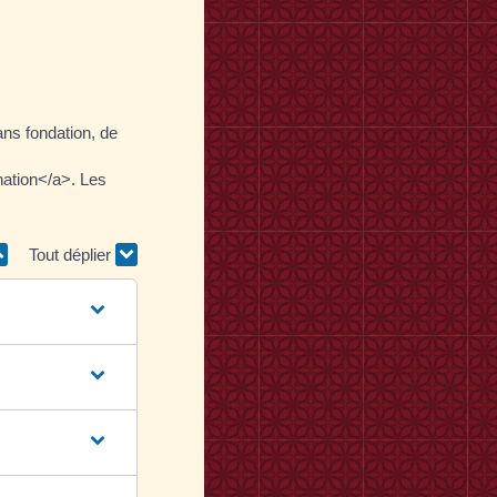
ans fondation, de
nation</a>. Les
Tout déplier