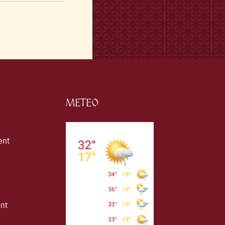
METEO
ent
ent