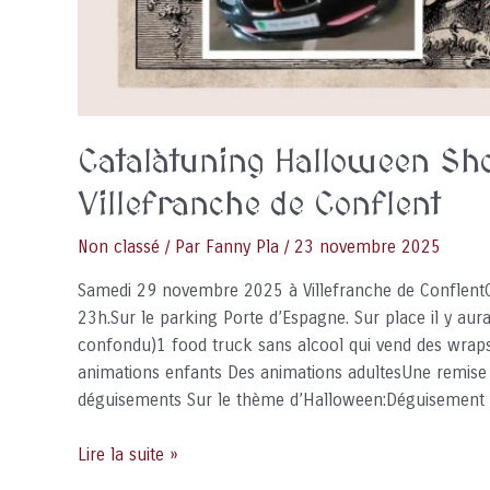
Catalàtuning Halloween S
Villefranche de Conflent
Non classé
/ Par
Fanny Pla
/
23 novembre 2025
Samedi 29 novembre 2025 à Villefranche de Conflent
23h.Sur le parking Porte d’Espagne. Sur place il y au
confondu)1 food truck sans alcool qui vend des wraps
animations enfants Des animations adultesUne remise 
déguisements Sur le thème d’Halloween:Déguisemen
Catalàtuning
Lire la suite »
Halloween