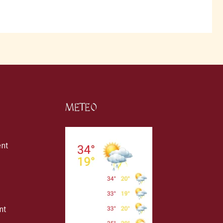
METEO
ent
nt