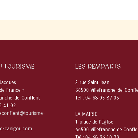
Show
29
novembre
2025
Villefranche
de
Conflent
U TOURISME
LES REMPARTS
 Jacques
2 rue Saint Jean
 de France »
66500 Villefranche-de-Confl
ranche-de-Conflent
Tel : 04 68 05 87 05
05 41 02
deconflent@tourisme-
LA MAIRIE
1 place de l’Eglise
e-canigou.com
66500 Villefranche de Confle
Tel : 04 68 96 10 78