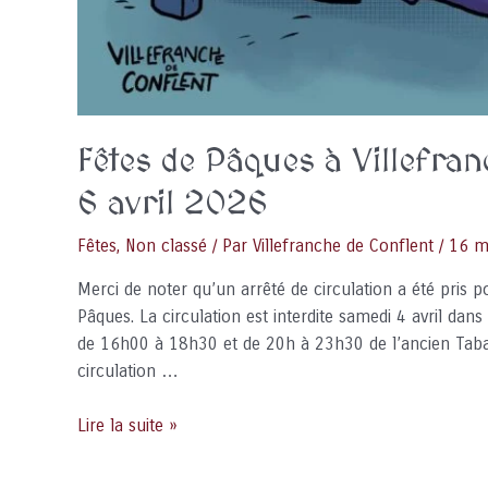
Fêtes de Pâques à Villefran
6 avril 2026
Fêtes
,
Non classé
/ Par
Villefranche de Conflent
/
16 m
Merci de noter qu’un arrêté de circulation a été pris p
Pâques. La circulation est interdite samedi 4 avril dan
de 16h00 à 18h30 et de 20h à 23h30 de l’ancien Tabac 
circulation …
Fêtes
Lire la suite »
de
Pâques